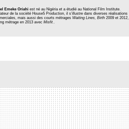
el Emeke Oriahi
est né au Nigéria et a étudié au National Film Institute.
ateur de la société House5 Production, il s’illustre dans diverses réalisations
erciales, mais aussi des courts métrages
Waiting Lines, Birth
2009 et 2012,
ong métrage en 2013 avec
Misfit
..