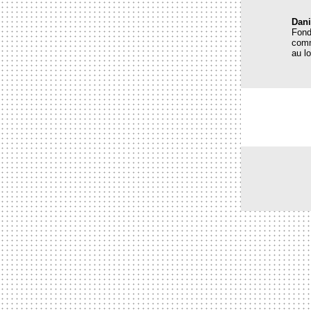
Dani
Fond
comm
au l