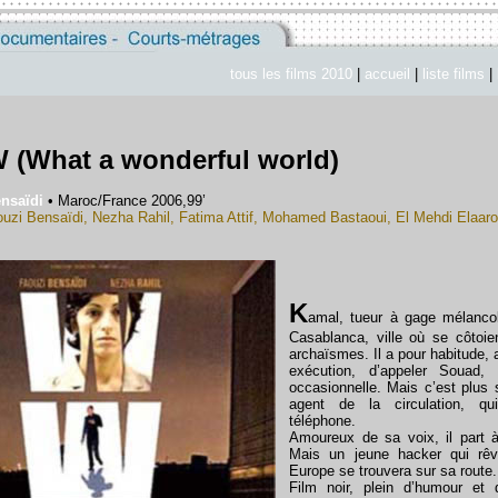
tous les films 2010
|
accueil
|
liste films
|
(What a wonderful world)
nsaïdi
• Maroc/France 2006,99’
uzi Bensaïdi, Nezha Rahil, Fatima Attif, Mohamed Bastaoui, El Mehdi Elaaro
K
amal, tueur à gage mélanco
Casablanca, ville où se côtoie
archaïsmes. Il a pour habitude,
exécution, d’appeler Souad, 
occasionnelle. Mais c’est plus
agent de la circulation, qu
téléphone.
Amoureux de sa voix, il part 
Mais un jeune hacker qui rêv
Europe se trouvera sur sa route
Film noir, plein d’humour et 