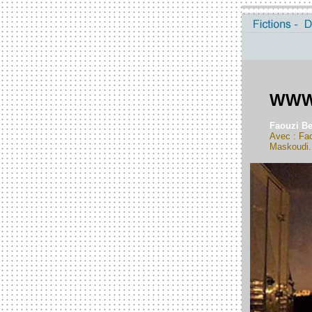
WWW 
Faouzi Be
Avec : Fao
Maskoudi.