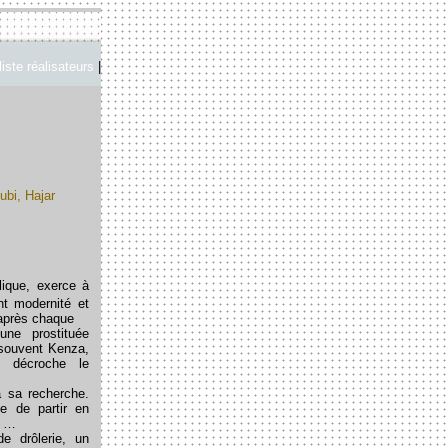
liste réalisateurs
|
ubi, Hajar
lique, exerce à
nt modernité et
 après chaque
une prostituée
 souvent Kenza,
i décroche le
à sa recherche.
e de partir en
. …
de drôlerie, un