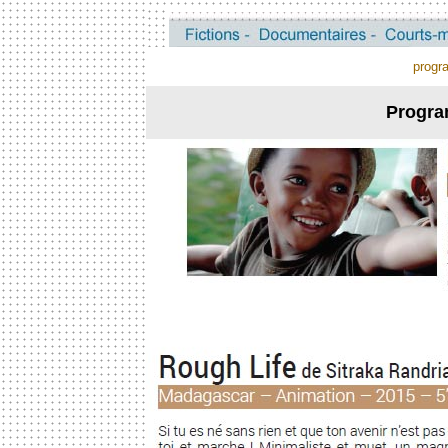
progr
Progr