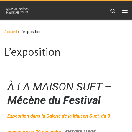
Skip to content
Search
Accueil
»
L’exposition
L’exposition
À LA MAISON SUET –
Mécène du Festival
Exposition dans la Galerie de la Maison Suet,
du 3
novembre au 29 novembre.
ENTREE LIBRE