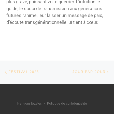
plus grave, puissant voire guerrier. L’intuition le
guide, le souci de transmission aux générations
futures l’anime, leur laisser un message de paix,
d’écoute transgénérationnelle lui tient à cœur.
Parcourir les articles
Article précédent
Ar
FESTIVAL 2025
JOUR PAR JOUR
Mentions légales
-
Politique de confidentialité