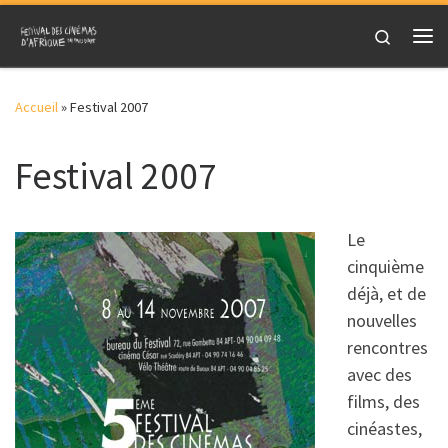
Skip to content
Search
Me
Accueil
»
Festival 2007
Festival 2007
Le
cinquième
déjà, et de
nouvelles
rencontres
avec des
films, des
cinéastes,