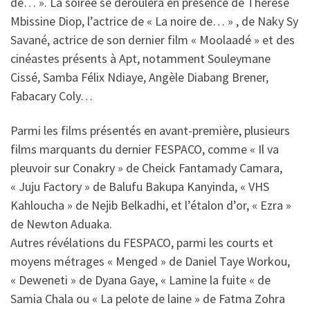
de… ». La soirée se déroulera en présence de Thérèse
Mbissine Diop, l’actrice de « La noire de… » , de Naky Sy
Savané, actrice de son dernier film « Moolaadé » et des
cinéastes présents à Apt, notamment Souleymane
Cissé, Samba Félix Ndiaye, Angèle Diabang Brener,
Fabacary Coly…
Parmi les films présentés en avant-première, plusieurs
films marquants du dernier FESPACO, comme « Il va
pleuvoir sur Conakry » de Cheick Fantamady Camara,
« Juju Factory » de Balufu Bakupa Kanyinda, « VHS
Kahloucha » de Nejib Belkadhi, et l’étalon d’or, « Ezra »
de Newton Aduaka.
Autres révélations du FESPACO, parmi les courts et
moyens métrages « Menged » de Daniel Taye Workou,
« Deweneti » de Dyana Gaye, « Lamine la fuite « de
Samia Chala ou « La pelote de laine » de Fatma Zohra