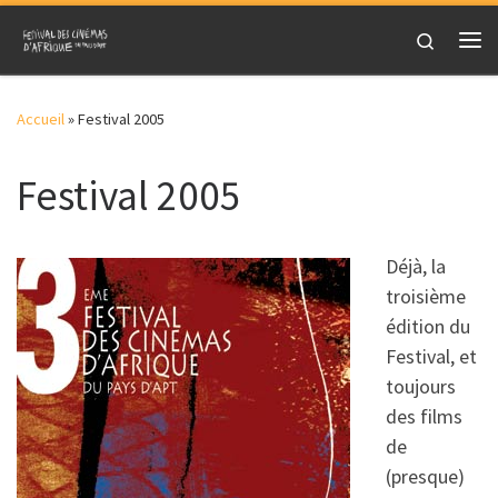
Skip to content
Search
Me
Accueil
»
Festival 2005
Festival 2005
Déjà, la
troisième
édition du
Festival, et
toujours
des films
de
(presque)