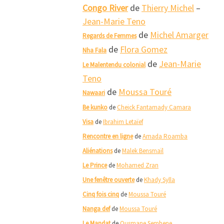
Congo River
de
Thierry Michel
–
Jean-Marie Teno
de
Michel Amarger
Regards de Femmes
de
Flora Gomez
Nha Fala
de
Jean-Marie
Le Malentendu colonial
Teno
de
Moussa Touré
Nawaari
Be kunko
de
Cheick Fantamady Camara
Visa
de
Ibrahim Letaïef
Rencontre en ligne
de
Amada Roamba
Aliénations
de
Malek Bensmaïl
Le Prince
de
Mohamed Zran
Une fenêtre ouverte
de
Khady Sylla
Cinq fois cinq
de
Moussa Touré
Nanga def
de
Moussa Touré
Le Mandat
de
Ousmane Sembene