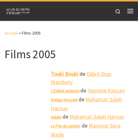
Skip to content
Search
Me
Accueil
»
Films 2005
Films 2005
Touki Bouki
de
Djibril Diop
Mambety
de
Yasmine Kassari
L’Enfant endormi
de
Mahamat-Saleh
Sotigui Kouyaté
Haroun
de
Mahamat-Saleh Haroun
Kalala
de
Mansour Sora
Le Prix du pardon
Wade