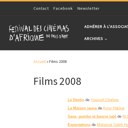
Skip to content
Contact
Facebook
Newsletter
ADHÉRER À L’ASSOCIA
ARCHIVES
Accueil
»
Films 2008
Films 2008
Le Destin
de
Youssef Chahine
La Maison jaune
de
Amor Hakkar
Sexe, gombo et beurre salé
de
M.
Expectations
de
Mahamat Saleh Ha