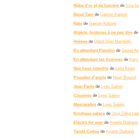
Nùba d’or et de lumière
de
Izza Gé
Buud Yam
de
Gaston Kaboré
Rabi
de
Gaston Kaboré
Algérie, histoires à ne pas dire
d
Hyènes
de
Djibril Diop Mambéty
En attendant Pasolini
de
Daoud Ao
En attendant les hommes
de
Katy
Nos lieux interdits
de
Leila Kilani
Poupées d’argile
de
Nouri Bouzid
Jean Farès
de
Lyes Salem
Cousines
de
Lyes Salem
Mascarades
de
Lyes Salem
Kinshasa palace
de
José Zéka Lapl
Electro for ever
de
Angèle Diabang
Yandé Codou
de
Angèle Diabang