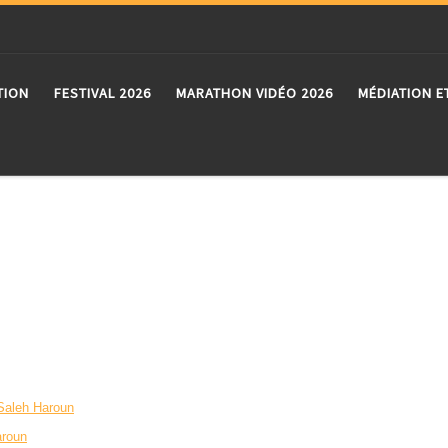
TION
FESTIVAL 2026
MARATHON VIDÉO 2026
MÉDIATION E
Saleh Haroun
roun