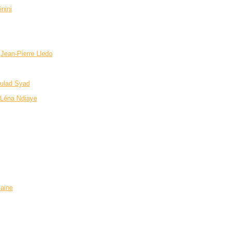
nini
e
Jean-Pierre Lledo
ulad Syad
 Léna Ndiaye
aine