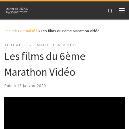
Skip to content
Search
Me
Accueil
»
Actualités
»
Les films du 6ème Marathon Vidéo
ACTUALITÉS
MARATHON VIDÉO
Les films du 6ème
Marathon Vidéo
Publié
16 janvier 2020