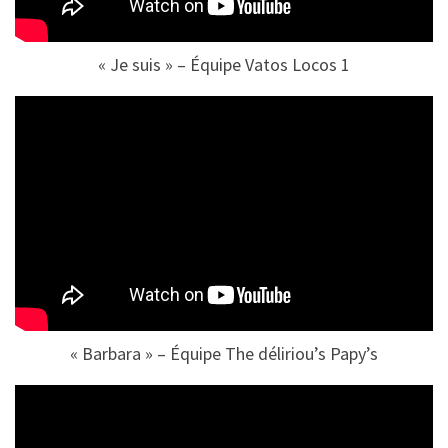
« Je suis » – Équipe Vatos Locos 1
« Barbara » – Équipe The déliriou’s Papy’s