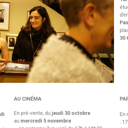
étu
d’e
Pas
pla
30 
AU CINÉMA
PA
En pré-vente, du
jeudi 30 octobre
di
En 
au
mercredi 5 novembre
: 1