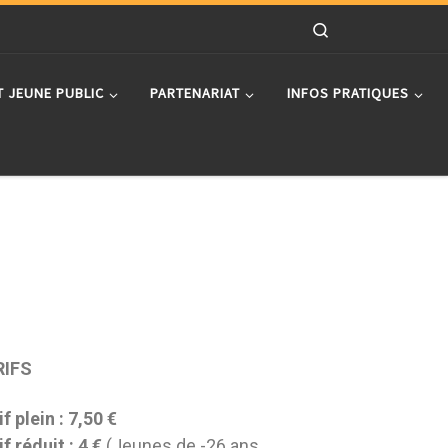
Search
T JEUNE PUBLIC
PARTENARIAT
INFOS PRATIQUES
RIFS
if plein : 7,50 €
if réduit : 4 €
(Jeunes de -26 ans,