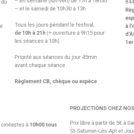
– en semaine (lun-ven) de 17h à 18h30
 du
844
– et le samedi de 10h30 à 13h
Règ
esp
Tous les jours pendant le festival,
de
à l
de 10h à 21h
(+ ouverture à 9h15 pour
d’A
les séances à 10h)
1er
Priorité aux séances du jour 45min
avant chaque séance
Règlement CB, chèque ou espèce
PROJECTIONS CHEZ NOS
Prix libre à partir de 5€ à S
 cinéastes à
10h00 tous
St-Saturnin-Lès-Apt et Jo