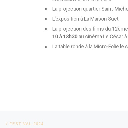
La projection quartier Saint-Miche
L’exposition à La Maison Suet
La projection des films du 12
èm
10 à 18h30
au cinéma Le César à
La table ronde à la Micro-Folie le
s
Parcourir les articles
Article précédent
FESTIVAL 2024