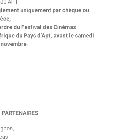
00 APT
lement uniquement par chèque ou
èce,
’ordre du Festival des Cinémas
frique du Pays d’Apt, avant le samedi
 novembre
.
 PARTENAIRES
aignon,
ucas