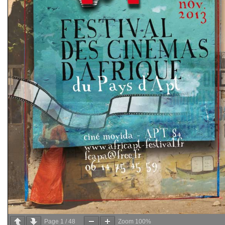
Page
1
/
48
Zoom
100%