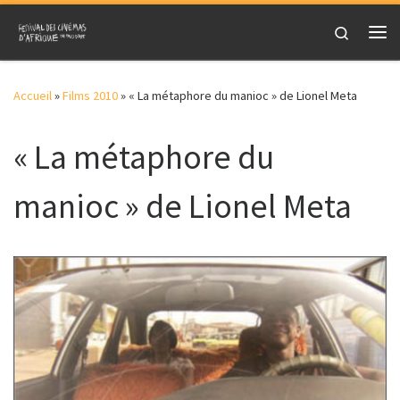
Skip to content
Search
Me
Accueil
»
Films 2010
»
« La métaphore du manioc » de Lionel Meta
« La métaphore du
manioc » de Lionel Meta