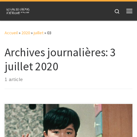
Skip to content
Search
Me
Accueil
»
2020
»
juillet
»
03
Archives journalières:
3
juillet 2020
1 article