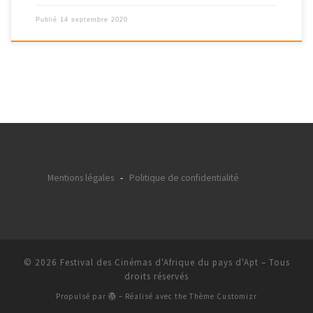
Publié
14 septembre 2020
Mentions légales
-
Politique de confidentialité
© 2026
Festival des Cinémas d'Afrique du pays d'Apt
– Tous
droits réservés
Propulsé par
– Réalisé avec the
Thème Customizr