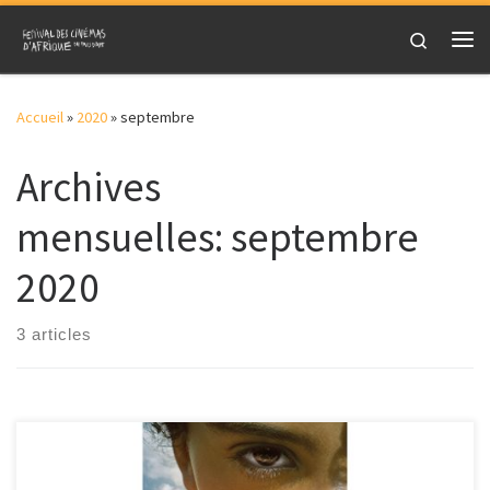
Skip to content
Search
Me
Accueil
»
2020
»
septembre
Archives
mensuelles:
septembre
2020
3 articles