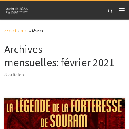
Skip to content
Search
Me
Accueil
»
2021
»
février
Archives
mensuelles:
février 2021
8 articles