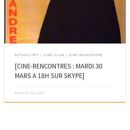
La semaine prochaine, la discussion se poursuivra autour du
film « Andreï Roublev » de Andreï Tarkovski. La séance sera animée
[…]
ACTUALITÉS
CINÉ CLUB / CINÉ RENCONTRE
[CINE-RENCONTRES : MARDI 30
MARS A 18H SUR SKYPE]
Publié
25 mars 2021