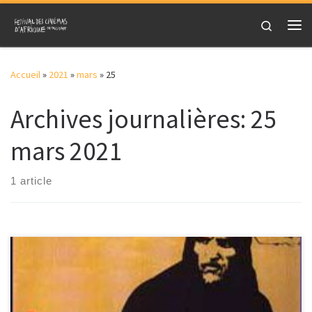
Skip to content
Search
Me
Accueil
»
2021
»
mars
»
25
Archives journalières:
25
mars 2021
1 article