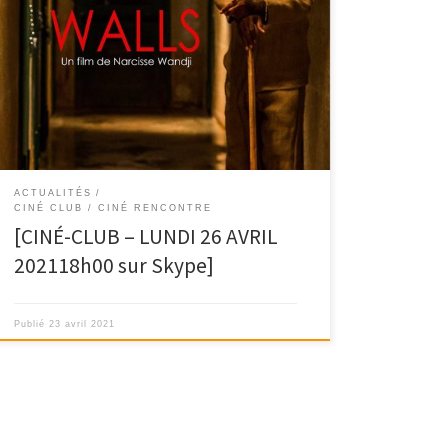
Lundi 26 avril prochain, aura lieu un nouveau ciné-
club pour discuter du film « Walls » de Narcisse […]
ACTUALITÉS
CINÉ CLUB / CINÉ RENCONTRE
[CINÉ-CLUB – LUNDI 26 AVRIL
202118h00 sur Skype]
Publié
23 avril 2021