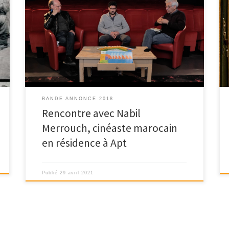
Le Festival des Cinémas d’Afrique du pays d’APT vous
propose de découvrir tous les 15 […]
BANDE ANNONCE 2018
Rencontre avec Nabil
Merrouch, cinéaste marocain
en résidence à Apt
Publié
29 avril 2021