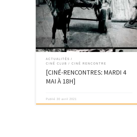
La semaine prochaine, la discussion se poursuivra
autour du film « Borom Sarret » de Sembène
Ousmane.La séance sera […]
ACTUALITÉS
CINÉ CLUB / CINÉ RENCONTRE
[CINÉ-RENCONTRES: MARDI 4
MAI À 18H]
Publié
30 avril 2021