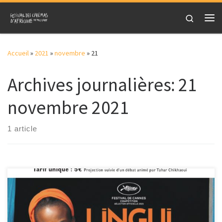
Skip to content
Search
Me
Accueil
»
2021
»
novembre
»
21
Archives journalières:
21
novembre 2021
1 article