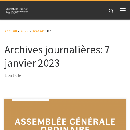
Skip to content
Search
Me
Accueil
»
2023
»
janvier
»
07
Archives journalières:
7
janvier 2023
1 article