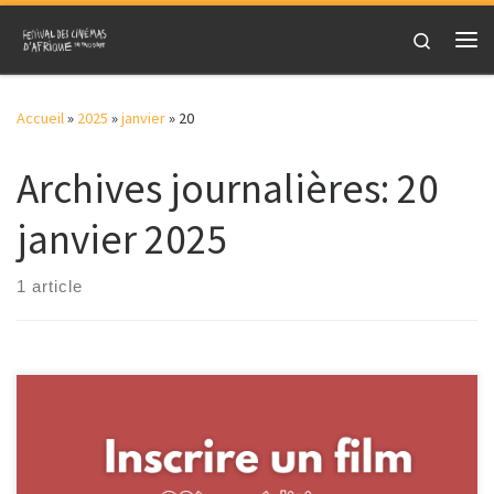
Skip to content
Search
Me
Accueil
»
2025
»
janvier
»
20
Archives journalières:
20
janvier 2025
1 article