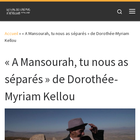
Skip to content
Search
Me
Accueil
»
« A Mansourah, tu nous as séparés » de Dorothée-Myriam
Kellou
« A Mansourah, tu nous as
séparés » de Dorothée-
Myriam Kellou