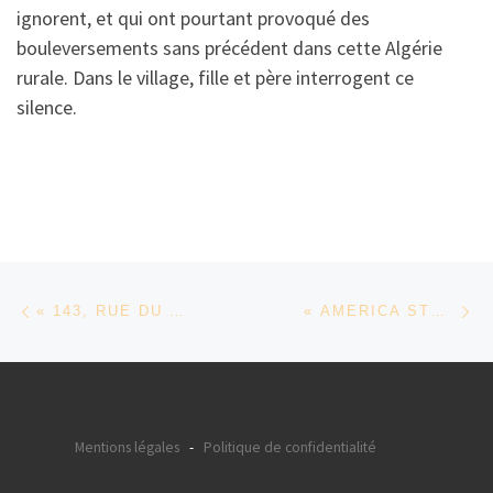
ignorent, et qui ont pourtant provoqué des
bouleversements sans précédent dans cette Algérie
rurale. Dans le village, fille et père interrogent ce
silence.
Parcourir les articles
Article précédent
Ar
« 143, RUE DU DÉSERT » DE HASSEN FERHANI
« AMERICA STREET » DE IDRISSOU MORA-KPAI
Mentions légales
-
Politique de confidentialité