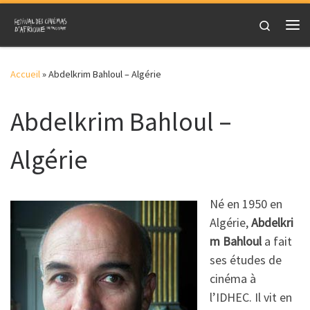
Skip to content
Search
Me
Accueil
»
Abdelkrim Bahloul – Algérie
Abdelkrim Bahloul –
Algérie
Né en 1950 en
Algérie,
Abdelkri
m Bahloul
a fait
ses études de
cinéma à
l’IDHEC. Il vit en