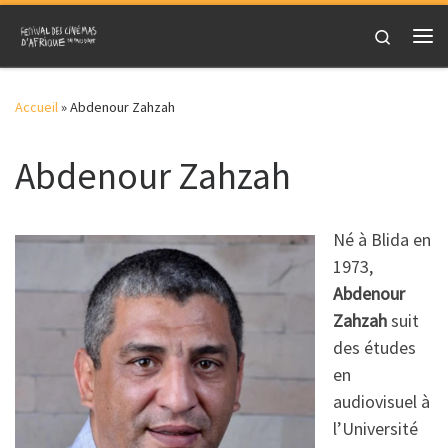
Skip to content
Search
Me
Accueil
»
Abdenour Zahzah
Abdenour Zahzah
Né à Blida en
1973,
Abdenour
Zahzah
suit
des études
en
audiovisuel à
l’Université