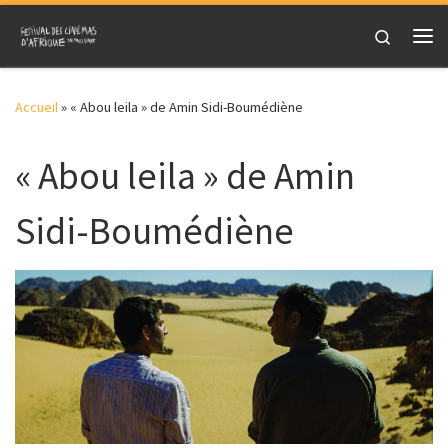
Skip to content
Search
Me
Accueil
»
« Abou leila » de Amin Sidi-Boumédiène
« Abou leila » de Amin
Sidi-Boumédiène