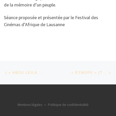
de la mémoire d’un peuple.
Séance proposée et présentée par le Festival des
Cinémas d’Afrique de Lausanne
Parcourir les articles
Article précédent
Ar
« ABOU LEILA » DE AMIN SIDI-BOUMÉDIENE
« EYMOFE » (THIS IS MY DESIRE) DE ARIE ET CHUKO ESIRI
Mentions légales
-
Politique de confidentialité