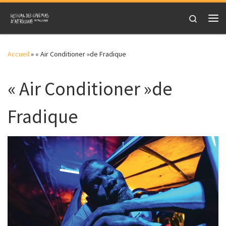
Skip to content
Search
Me
Accueil
»
« Air Conditioner »de Fradique
« Air Conditioner »de
Fradique