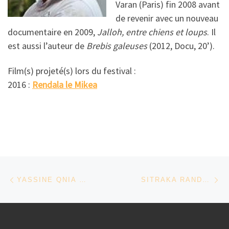
Varan (Paris) fin 2008 avant
de revenir avec un nouveau
documentaire en 2009,
Jalloh, entre chiens et loups
. Il
est aussi l’auteur de
Brebis galeuses
(2012, Docu, 20’).
Film(s) projeté(s) lors du festival :
2016 :
Rendala le Mikea
Parcourir les articles
Article précédent
Ar
YASSINE QNIA – MAROC/FRANCE
SITRAKA RANDRIAMAHALY – MADAGASCAR