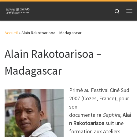
Skip to content
Search
Me
Accueil
»
Alain Rakotoarisoa – Madagascar
Alain Rakotoarisoa –
Madagascar
Primé au Festival Ciné Sud
2007 (Cozes, France), pour
son
documentaire
Saphira
,
Alai
n Rakotoarisoa
suit une
formation aux Ateliers