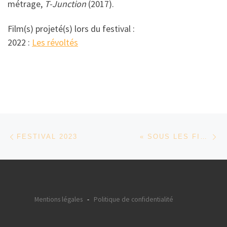
métrage,
T-Junction
(2017).
Film(s) projeté(s) lors du festival :
2022 :
Les révoltés
Parcourir les articles
Article précédent
Ar
FESTIVAL 2023
« SOUS LES FIGUES » DE ERIGE SEHIRI
Mentions légales
-
Politique de confidentialité