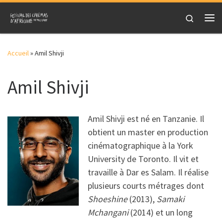
Skip to content
Search
Me
Accueil
»
Amil Shivji
Amil Shivji
Amil Shivji est né en Tanzanie. Il
obtient un master en production
cinématographique à la York
University de Toronto. Il vit et
travaille à Dar es Salam. Il réalise
plusieurs courts métrages dont
Shoeshine
(2013),
Samaki
Mchangani
(2014) et un long