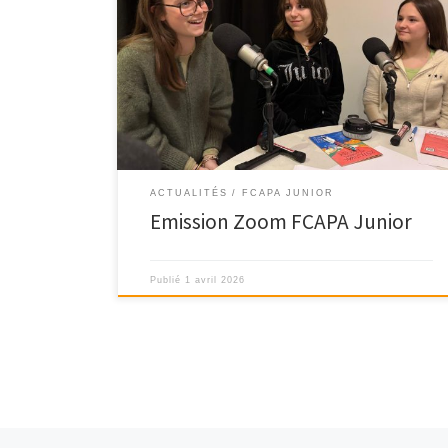
Emission ZOOM diffusée sur Comète FM, en présence
de Tahar Chikhaoui, Mathilde Amar Amghari et […]
ACTUALITÉS
FCAPA JUNIOR
Emission Zoom FCAPA Junior
Publié
1 avril 2026