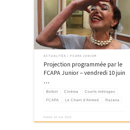
Vendredi 10 juin – Cinéma le César – 18h30 On vous
propose pour ce vendredi 10 […]
ACTUALITÉS
FCAPA JUNIOR
Projection programmée par le
FCAPA Junior – vendredi 10 juin
…
Bolbol
Cinéma
Courts métrages
FCAPA
Le Chant d'Ahmed
Razana
Publié
10 mai 2022