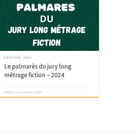
Délivré par Kimio, Louise, Capucine, Hanaë Présidé
par Josua Hotz
FESTIVAL 2024
Le palmarès du jury long
métrage fiction – 2024
Publié
13 novembre 2024