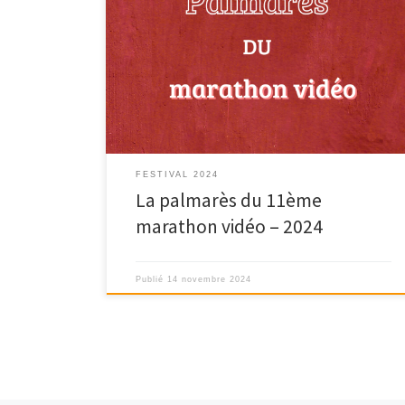
THÈME IMPOSÉ : TOUTES LES COULEURS DU FEU 1er
prix : Bleu Jaune Rouge réalisé Les Triplettes de […]
FESTIVAL 2024
La palmarès du 11ème
marathon vidéo – 2024
Publié
14 novembre 2024