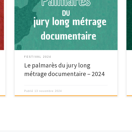
Délivré par Julien, Gilles, Lisa, Yaëlle & Victoria Présidé
par Mohélie Delepière.
FESTIVAL 2024
Le palmarès du jury long
métrage documentaire – 2024
Publié
13 novembre 2024