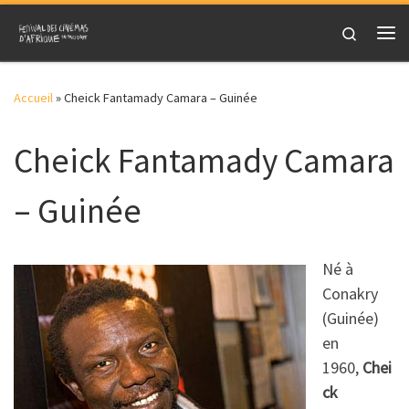
Skip to content
Search
Me
Accueil
»
Cheick Fantamady Camara – Guinée
Cheick Fantamady Camara
– Guinée
Né à
Conakry
(Guinée)
en
1960,
Chei
ck