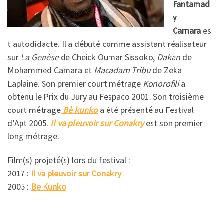
Fantamad
y
Camara
es
t autodidacte. Il a débuté comme assistant réalisateur
sur
La Genèse
de Cheick Oumar Sissoko,
Dakan
de
Mohammed Camara et
Macadam Tribu
de Zeka
Laplaine. Son premier court métrage
Konorofili
a
obtenu le Prix du Jury au Fespaco 2001. Son troisième
court métrage
Bè kunko
a été présenté au Festival
d’Apt 2005.
Il va pleuvoir sur Conakry
est son premier
long métrage.
Film(s) projeté(s) lors du festival :
2017 :
Il va pleuvoir sur Conakry
2005 :
Be Kunko