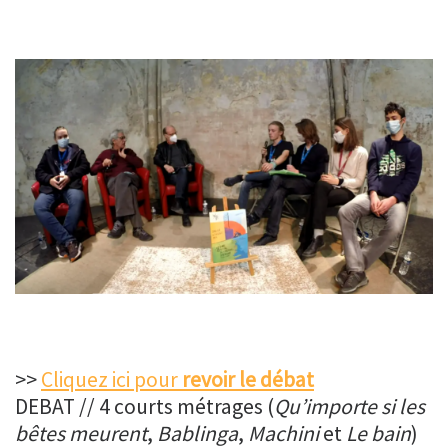
>>
Cliquez ici pour
revoir le débat
DEBAT // 4 courts métrages (
Qu’importe si les
bêtes meurent
,
Bablinga
,
Machini
et
Le bain
)