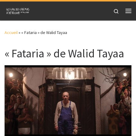
Skip to content
Search
Me
Accueil
»
« Fataria » de Walid Tayaa
« Fataria » de Walid Tayaa