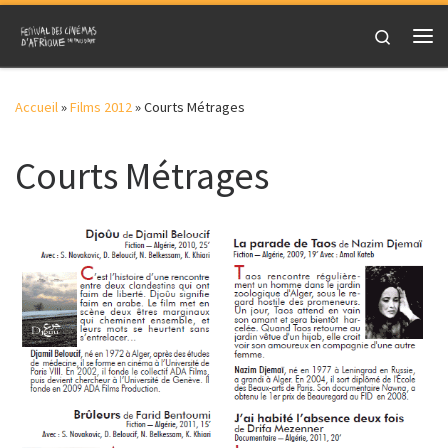
Skip to content
Search
Me
Accueil
»
Films 2012
»
Courts Métrages
Courts Métrages