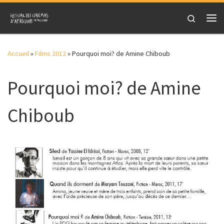
Skip to content
Search
Me
Accueil
»
Films 2012
»
Pourquoi moi? de Amine Chiboub
Pourquoi moi? de Amine
Chiboub