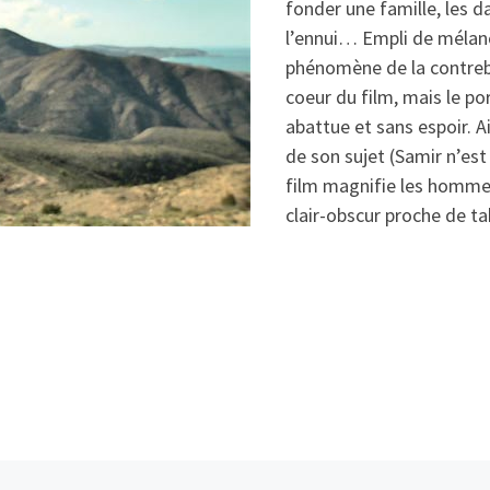
fonder une famille, les d
l’ennui… Empli de mélanco
phénomène de la contreba
coeur du film, mais le p
abattue et sans espoir. A
de son sujet (Samir n’es
film magnifie les homme
clair-obscur proche de ta