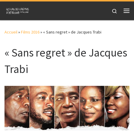
Skip to content
Search
Me
Accueil
»
Films 2016
»
« Sans regret » de Jacques Trabi
« Sans regret » de Jacques
Trabi