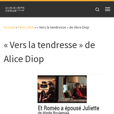
Skip to content
Search
Me
Accueil
»
Films 2016
»
« Vers la tendresse » de Alice Diop
« Vers la tendresse » de
Alice Diop