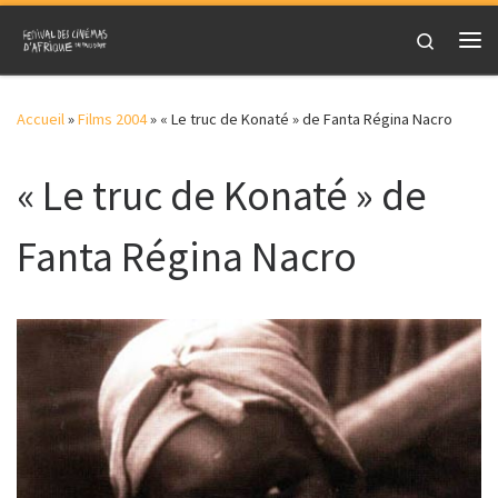
Skip to content
Search
Me
Accueil
»
Films 2004
»
« Le truc de Konaté » de Fanta Régina Nacro
« Le truc de Konaté » de
Fanta Régina Nacro