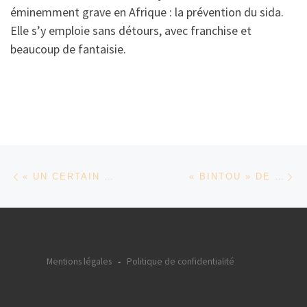
éminemment grave en Afrique : la prévention du sida.
Elle s’y emploie sans détours, avec franchise et
beaucoup de fantaisie.
Parcourir les articles
Article précédent
Ar
« UN CERTAIN MATIN » DE FANTA RÉGINA NACRO
« BINTOU » DE FANTA RÉGINA NACRO
Mentions légales
-
Politique de confidentialité