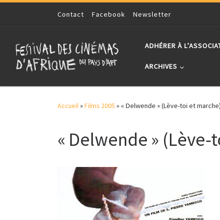
Skip to content
Contact
Facebook
Newsletter
ADHÉRER À L’ASSOCIA
ARCHIVES
Accueil
»
Films 2005
»
« Delwende » (Lève-toi et march
« Delwende » (Lève-