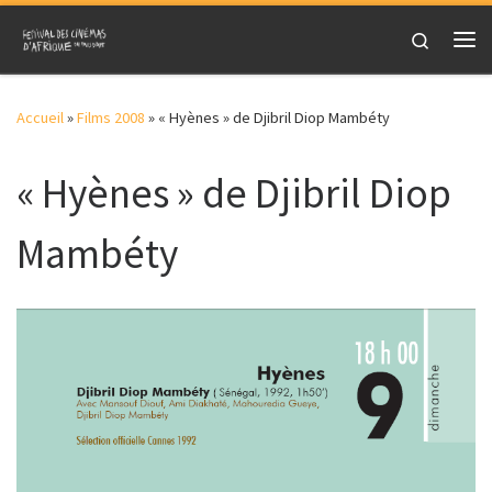
Skip to content
Search
Me
Accueil
»
Films 2008
»
« Hyènes » de Djibril Diop Mambéty
« Hyènes » de Djibril Diop
Mambéty