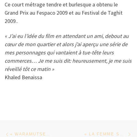
Ce court métrage tendre et burlesque a obtenu le
Grand Prix au Fespaco 2009 et au Festival de Taghit
2009..
« J’ai eu l’idée du film en attendant un ami, debout au
cœur de mon quartier et alors j’ai aperçu une série de
mes personnages qui vantaient à tue-tête leurs
commerces… Je me suis dit: heureusement, je me suis
réveillé tôt ce matin »
Khaled Benaissa
Parcourir les articles
Article précédent
Ar
« WARAMUTSEHO » (BONJOUR ! ) DE BERNARD AUGUSTE KOUEMO YANGHU
« LA FEMME SEULE » (AKOSSE LEGBA) DE BRAHIM FRITAH