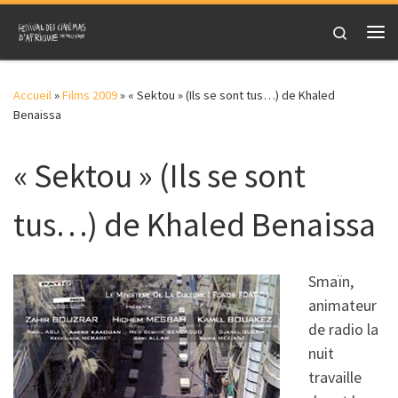
Skip to content
Search
Me
Accueil
»
Films 2009
»
« Sektou » (Ils se sont tus…) de Khaled
Benaissa
« Sektou » (Ils se sont
tus…) de Khaled Benaissa
Smaïn,
animateur
de radio la
nuit
travaille