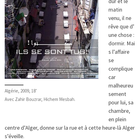
dur et le
matin
venu, il ne
rêve que d’
une chose :
dormir. Mai
s l’affaire
se
complique
car
malheureu
Algérie, 2009, 18’
sement
Avec Zahir Bouzrar, Hichem Mesbah.
pour lui, sa
chambre,
en plein
centre d’Alger, donne sur la rue et à cette heure-là Alger
s’éveille.