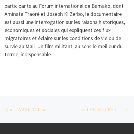
participants au Forum international de Bamako, dont
Aminata Traoré et Joseph Ki Zerbo, le documentaire
est aussi une interrogation sur les raisons historiques,
économiques et sociales qui expliquent ces flux
migratoires et éclaire sur les conditions de vie ou de
survie au Mali. Un film militant, au sens le meilleur du
terme, indispensable.
Parcourir les articles
Article précédent
Ar
« L’ABSENCE » DE MAMA KEITA
« LES SECRETS » DE RAJA AMARI