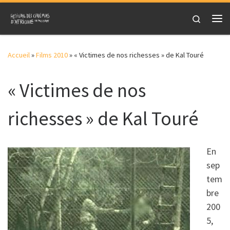
Skip to content
Search
Me
Accueil
»
Films 2010
»
« Victimes de nos richesses » de Kal Touré
« Victimes de nos
richesses » de Kal Touré
En
sep
tem
bre
200
5,