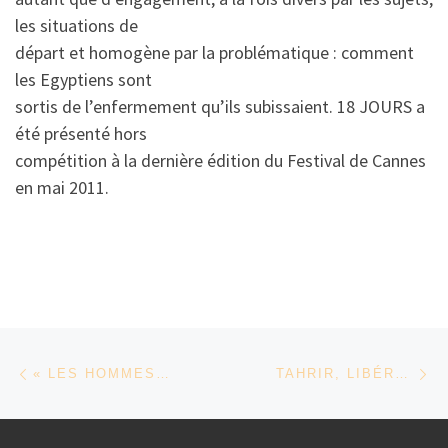
les situations de
départ et homogène par la problématique : comment
les Egyptiens sont
sortis de l’enfermement qu’ils subissaient. 18 JOURS a
été présenté hors
compétition à la dernière édition du Festival de Cannes
en mai 2011.
Parcourir les articles
Article précédent
Ar
« LES HOMMES LIBRES » D’ISMAËL FERROUKHI
TAHRIR, LIBÉRATION SQUARE STÉFANO SAVONA