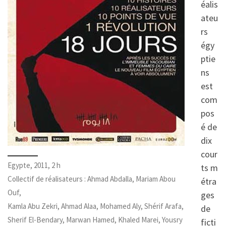
éalis
ateu
rs
égy
ptie
ns
est
com
pos
é de
dix
cour
Egypte, 2011, 2 h
ts m
Collectif de réalisateurs : Ahmad Abdalla, Mariam Abou
étra
Ouf,
ges
Kamla Abu Zekri, Ahmad Alaa, Mohamed Aly, Shérif Arafa,
de
Sherif El-Bendary, Marwan Hamed, Khaled Marei, Yousry
ficti