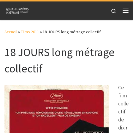
Skip to content
Search
Me
Accueil
»
Films 2011
»
18 JOURS long métrage collectif
18 JOURS long métrage
collectif
Ce
film
colle
ctif
de
dix r