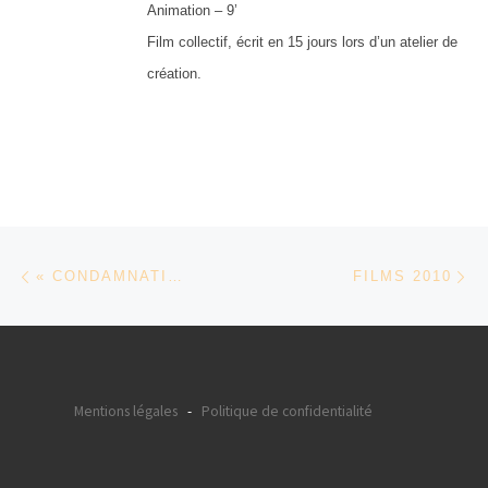
Animation – 9’
Film collectif, écrit en 15 jours lors d’un atelier de
création.
Parcourir les articles
Article précédent
Ar
« CONDAMNATIONS » DE WALID MATTAR
FILMS 2010
Mentions légales
-
Politique de confidentialité