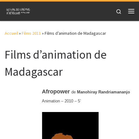
Skip to content
Search
Me
Accueil
»
Films 2011
»
Films d’animation de Madagascar
Films d’animation de
Madagascar
Afropower
de
Manohiray Randriamananjo
Animation – 2010 – 5’