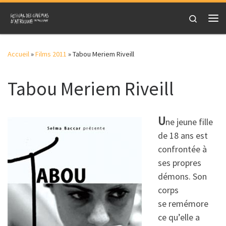
Skip to content
Search
Me
Accueil
»
Films 2011
»
Tabou Meriem Riveill
Tabou Meriem Riveill
U
ne jeune fille
de 18 ans est
confrontée à
ses propres
démons. Son
corps
se remémore
ce qu’elle a