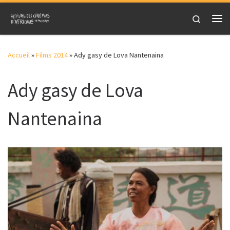
Skip to content
Search
Me
Accueil
»
Films 2014
»
Ady gasy de Lova Nantenaina
Ady gasy de Lova
Nantenaina