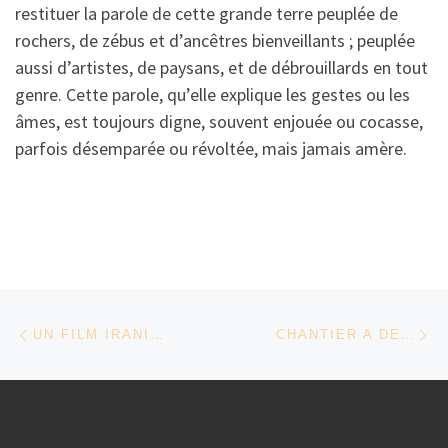
restituer la parole de cette grande terre peuplée de
rochers, de zébus et d’ancêtres bienveillants ; peuplée
aussi d’artistes, de paysans, et de débrouillards en tout
genre. Cette parole, qu’elle explique les gestes ou les
âmes, est toujours digne, souvent enjouée ou cocasse,
parfois désemparée ou révoltée, mais jamais amère.
Parcourir les articles
Article précédent
Ar
UN FILM IRANIEN DE YASSINE EL IDRISSI
CHANTIER A DE TAREK SAMI, LUCIE DÈCHE ET KARIM LOUALICHE