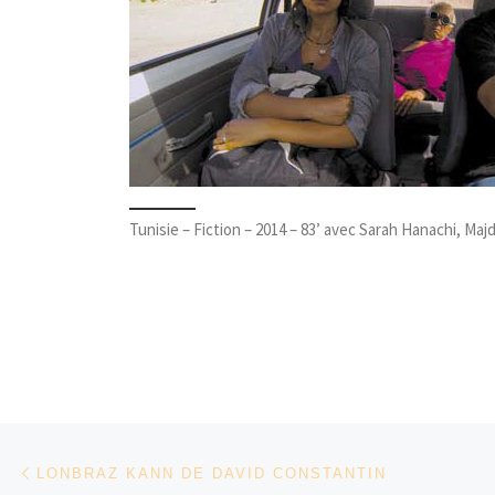
Tunisie – Fiction – 2014 – 83’ avec Sarah Hanachi, Maj
Parcourir les articles
Article précédent
LONBRAZ KANN DE DAVID CONSTANTIN