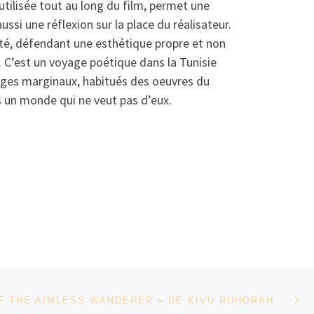
 utilisée tout au long du film, permet une
si une réflexion sur la place du réalisateur.
rté, défendant une esthétique propre et non
 C’est un voyage poétique dans la Tunisie
nages marginaux, habitués des oeuvres du
s un monde qui ne veut pas d’eux.
Ar
« THINGS OF THE AIMLESS WANDERER » DE KIVU RUHORAHOZA