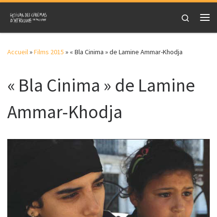
Skip to content
Search
Me
Accueil
»
Films 2015
»
« Bla Cinima » de Lamine Ammar-Khodja
« Bla Cinima » de Lamine
Ammar-Khodja