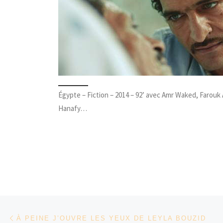
Égypte – Fiction – 2014 – 92’ avec Amr Waked, Farouk A
Hanafy…
Parcourir les articles
Article précédent
À PEINE J’OUVRE LES YEUX DE LEYLA BOUZID